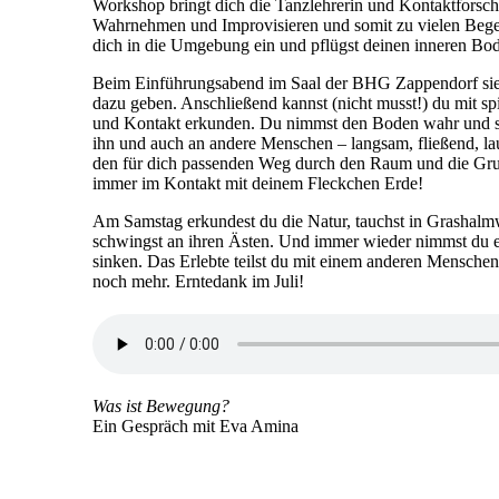
Workshop bringt dich die Tanzlehrerin und Kontaktfors
Wahrnehmen und Improvisieren und somit zu vielen Beg
dich in die Umgebung ein und pflügst deinen inneren Bo
Beim Einführungsabend im Saal der BHG Zappendorf sieh
dazu geben. Anschließend kannst (nicht musst!) du mit s
und Kontakt erkunden. Du nimmst den Boden wahr und s
ihn und auch an andere Menschen – langsam, fließend, l
den für dich passenden Weg durch den Raum und die Gr
immer im Kontakt mit deinem Fleckchen Erde!
Am Samstag erkundest du die Natur, tauchst in Grashalmw
schwingst an ihren Ästen. Und immer wieder nimmst du e
sinken. Das Erlebte teilst du mit einem anderen Mensche
noch mehr. Erntedank im Juli!
Was ist Bewegung?
Ein Gespräch mit Eva Amina