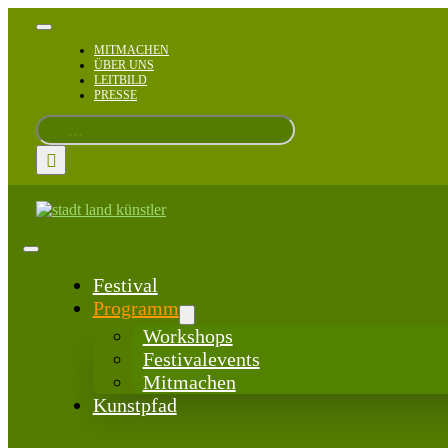
Zum
Inhalt
Toggle
Navigation
springen
MITMACHEN
ÜBER UNS
LEITBILD
PRESSE
Suche
nach:
Toggle
Navigation
Festival
Programm
Workshops
Festivalevents
Mitmachen
Kunstpfad