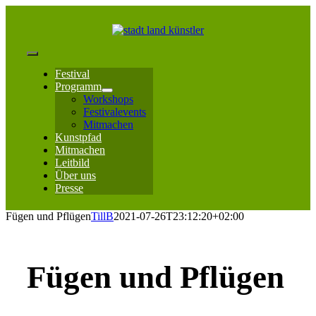
Zum
Inhalt
springen
Toggle
Festival
Navigation
Programm
Workshops
Festivalevents
Mitmachen
Kunstpfad
Mitmachen
Leitbild
Über uns
Presse
Fügen und Pflügen
TillB
2021-07-26T23:12:20+02:00
Fügen und Pflügen