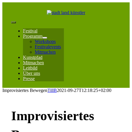
Zum
Inhalt
springen
Toggle
Festival
Navigation
Programm
Workshops
Festivalevents
Mitmachen
Kunstpfad
Mitmachen
Leitbild
Über uns
Presse
Improvisiertes Bewegen
TillB
2021-09-27T12:18:25+02:00
Improvisiertes